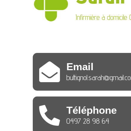
Infirmière à domicil
Email
buttignol.sarah@gmail.c
Téléphone
0497 28 98 64