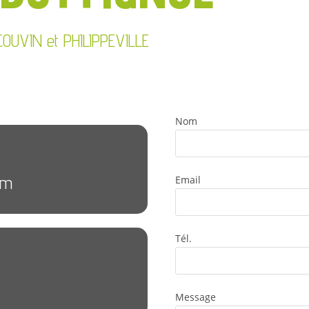
e COUVIN et PHILIPPEVILLE
Nom
om
Email
Tél.
Message